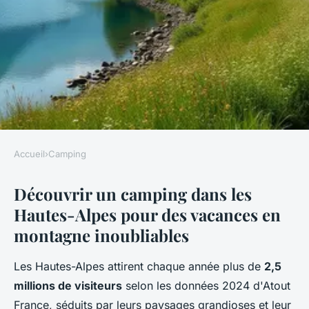
Accueil
›
Camping
CAMPING
Découvrir un camping dans les
Découvrez le camping idéal
Hautes-Alpes pour des vacances en
dans les hautes-alpes !
montagne inoubliables
Louise
•
11 décembre 2025
•
7 min de lecture
Les Hautes-Alpes attirent chaque année plus de
2,5
millions de visiteurs
selon les données 2024 d'Atout
France, séduits par leurs paysages grandioses et leur