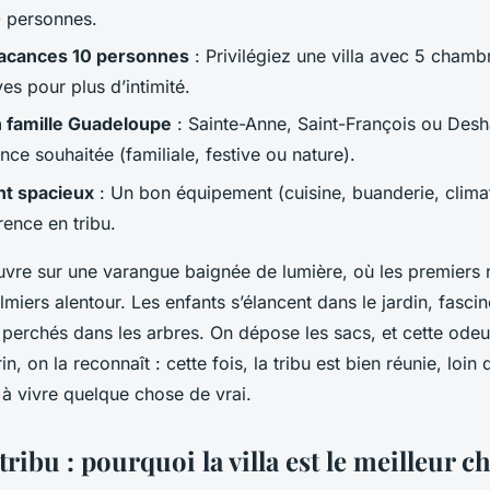
0 personnes.
acances 10 personnes
: Privilégiez une villa avec 5 chambr
ves pour plus d’intimité.
 famille Guadeloupe
: Sainte-Anne, Saint-François ou Desha
nce souhaitée (familiale, festive ou nature).
t spacieux
: Un bon équipement (cuisine, buanderie, climati
érence en tribu.
ouvre sur une varangue baignée de lumière, où les premiers
lmiers alentour. Les enfants s’élancent dans le jardin, fascin
 perchés dans les arbres. On dépose les sacs, et cette odeu
in, on la reconnaît : cette fois, la tribu est bien réunie, loin 
 à vivre quelque chose de vrai.
 tribu : pourquoi la villa est le meilleur c