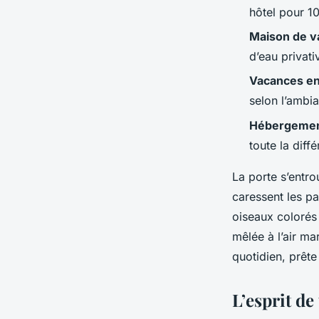
Callista
•
06/04/2026 16:26
•
10 min de lecture
hôtel pour 1
Maison de v
d’eau privati
Vacances en
selon l’ambia
Hébergemen
toute la diff
La porte s’entr
caressent les pa
oiseaux colorés
mêlée à l’air mar
quotidien, prête
L’esprit de