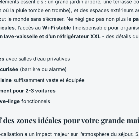
 éléments essentiels : un grand jardin arboré, une terrasse 
s où la pluie tombe en trombe), et des espaces extérieurs a
tout le monde sans s’écraser. Ne négligez pas non plus le
pa
icules
, l’accès au
Wi-Fi stable
(indispensable pour organiser
 lave-vaisselle et d’un réfrigérateur XXL
- des détails qui
es
avec salles d’eau privatives
écurisée
(barrière ou alarme)
isine
suffisamment vaste et équipée
ment pour 2-3 voitures
ave-linge
fonctionnels
 des zones idéales pour votre grande ma
ocalisation a un impact majeur sur l’atmosphère du séjour. 