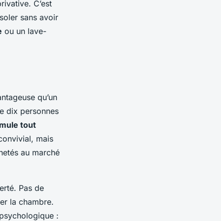
rivative. C’est
isoler sans avoir
e
ou un lave-
vantageuse qu’un
re dix personnes
rmule tout
convivial, mais
chetés au marché
berté. Pas de
ter la chambre.
i psychologique :