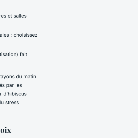
es et salles
ies : choisissez
sation) fait
 rayons du matin
és par les
r d’hibiscus
du stress
hoix