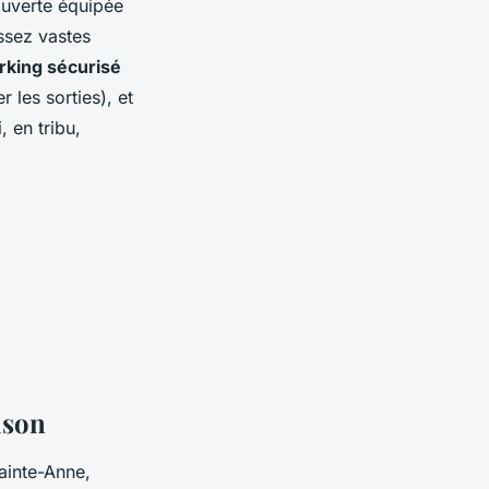
couverte équipée
ssez vastes
rking sécurisé
 les sorties), et
, en tribu,
ison
Sainte-Anne,