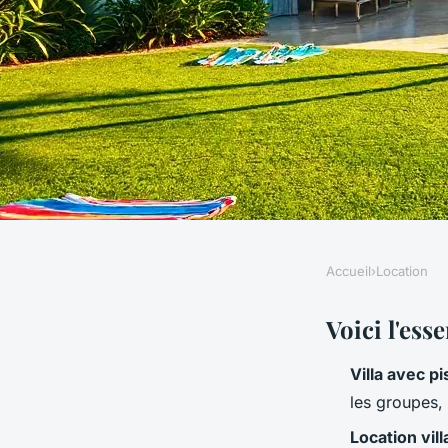
Accueil
›
Location
LOCATION
Top raisons de loue
Voici l'esse
Villa avec p
10 personnes en Gu
les groupes, 
Location vil