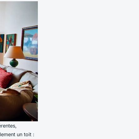
érentes,
lement un toit :