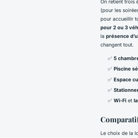
On retient trois
(pour les soirée
pour accueillir 
pour 2 ou 3 véh
la
présence d’un
changent tout.
✅
5 chambr
✅
Piscine s
✅
Espace cu
✅
Stationne
✅
Wi-Fi
et
l
Comparatif
Le choix de la l