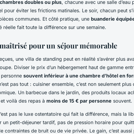
 chambres doubles ou plus
, chacune avec une salle d’eau p
l pour éviter les frictions matinales. Le soir, chacun peut s’
 pièces communes. Et côté pratique, une
buanderie équipé
é réelle fait toute la différence sur une semaine.
maîtrisé pour un séjour mémorable
eçues, une villa de standing peut en réalité s’avérer plus a
roupe. Diviser le prix d’un hébergement haut de gamme ent
r personne
souvent inférieur à une chambre d’hôtel en fo
 n’est pas tout : cuisiner ensemble, c’est non seulement plus 
omique. Un barbecue dans le jardin, des produits locaux a
 et voilà des repas à
moins de 15 € par personne
souvent.
est pas le luxe ostentatoire qui fait la différence, mais la li
un petit-déjeuner tardif, pas de pression horaire pour quit
de contraintes de bruit ou de vie privée. Le gain, c’est auss