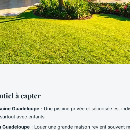
r une maison pour
ntiel à capter
iscine Guadeloupe
: Une piscine privée et sécurisée est ind
adeloupe
surtout avec enfants.
la Guadeloupe
: Louer une grande maison revient souvent m