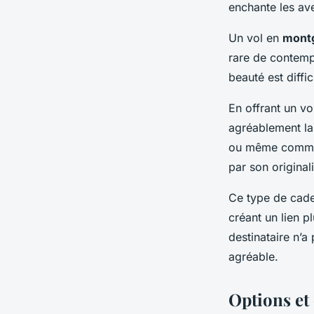
Louise
•
31 mars 2025
•
7 min de lecture
enchante les ave
Un vol en
montg
rare de contempl
beauté est diffi
En offrant un v
agréablement la 
ou même comme
par son original
Ce type de cadea
créant un lien p
destinataire n’a
agréable.
Options et 