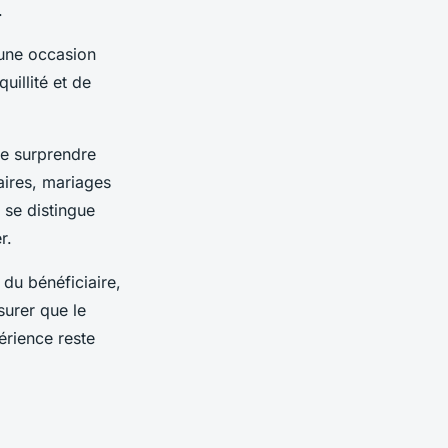
.
 une occasion
illité et de
e surprendre
aires, mariages
 se distingue
r.
du bénéficiaire,
surer que le
érience reste