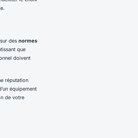
e.
 sur des
normes
ntissant que
sonnel doivent
ne réputation
 d’un équipement
on de votre