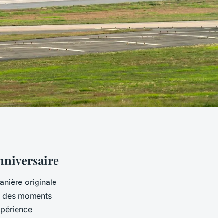
nniversaire
nière originale
re des moments
xpérience