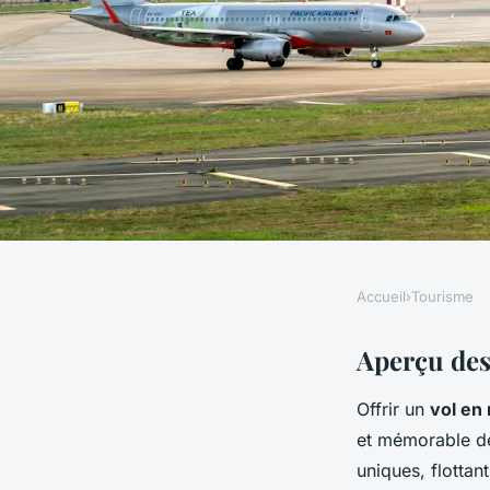
Accueil
›
Tourisme
TOURISME
Le vol en montgolf
Aperçu des
Offrir un
vol en
d'anniversaire
et mémorable de
uniques, flotta