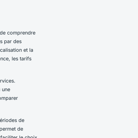
l de comprendre
és par des
calisation et la
ce, les tarifs
rvices.
u une
comparer
ériodes de
 permet de
aciliter le choix