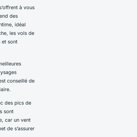
’offrent à vous
pend des
ntime, idéal
e, les vols de
 et sont
meilleures
paysages
est conseillé de
aire.
ec des pics de
s sont
e, car un vent
met de s’assurer