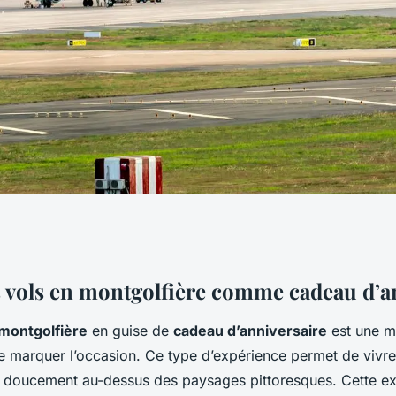
ière comme cadeau
 vols en montgolfière comme cadeau d’a
 montgolfière
en guise de
cadeau d’anniversaire
est une ma
 marquer l’occasion. Ce type d’expérience permet de viv
nt doucement au-dessus des paysages pittoresques. Cette e