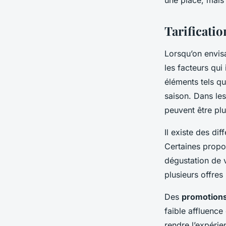
une place, mais 
Tarificatio
Lorsqu’on envi
les facteurs qui
éléments tels qu
saison. Dans les
peuvent être pl
Il existe des di
Certaines prop
dégustation de v
plusieurs offres
Des
promotions
faible affluence
rendre l’expérie