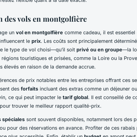
restez flexible quant à la date exacte.
n des vols en montgolfière
sage un
vol en montgolfière
comme cadeau, il est essentie
 influencent le
prix
. Les coûts sont principalement détermin
e le type de vol choisi—qu’il soit
privé ou en groupe
—la lo
 régions touristiques et prisées, comme la Loire ou la Proven
us élevés en raison de la demande accrue.
fférences de prix notables entre les entreprises offrant ces se
osent des
forfaits
incluant des extras comme un déjeuner o
in, ce qui peut impacter le
tarif global
. Il est conseillé de 
 pour trouver le meilleur rapport qualité-prix.
 spéciales
sont souvent disponibles, notamment lors des p
 ou pour des réservations en avance. Profiter de ces rabais
nce plus accessible. Enfin, établir un
budget
en amont peut f